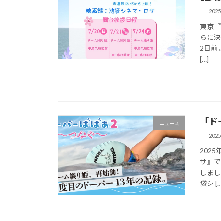
202
東京『
らに決
2日前
[…]
「ド
ニュース
202
202
サ』で
しまし
袋シ […