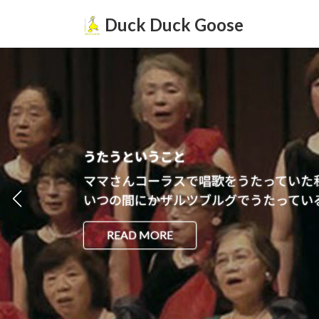
コ
ナ
Duck Duck Goose
ン
ビ
テ
ゲ
ン
ー
ツ
シ
へ
ョ
ス
ン
キ
に
ッ
移
ドーバーばばぁ2 つなぐ
うたうということ
プ
動
チーム織姫、再始動！
ママさんコーラスで唱歌をうたっていた
2度目のドーバー 13年の記録
いつの間にかザルツブルグでうたってい
READ MORE
READ MORE