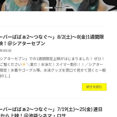
ーバーばばぁ2〜つなぐ〜」8/2(土)〜8(金)1週間限
映！＠シアターセブン
5年8月2日
シアターセブン』での1週間限定上映がはじまりました！ ぜひ！
ご覧ください
＼夏だ！水泳だ！スイマー割引！！／シアター
限定！水着やゴーグル等、水泳グッズを窓口で見せて頂くと一般
の […]
続きを読む
バーばばぁ2〜つなぐ〜」7/19(土)〜25(金) 連日
:45から上映！＠池袋シネマ・ロサ