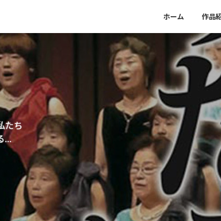
ホーム
作品
ドーバーばばぁ 織姫たちの挑戦
私たち
厳しい現実があるから、夢を持てる
る…
READ MORE