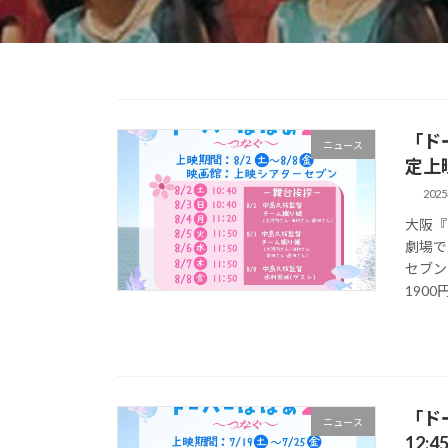
「ド
ニュース
定上
202
大阪『
劇場で
セブン
1900円
「ドー
ニュース
12