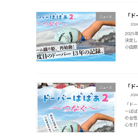
「ド
ニュース
202
202
決定し
小田原シ
「ド
ニュース
202
「ドー
ーばば
の女性
心を打ち