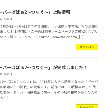
ーバーばばぁ2〜つなぐ〜」上映情報
4年11月22日
5年1⽉24⽇〜2⽉6⽇までの２週間、「小田原シネマ館」での公開が
ました！ 上映時間・ご予約は劇場ホームページをご確認ください
ネマ館 ＜ホームページ＞https://odawara-cinema.j […]
続きを読む
ーバーばばぁ2～つなぐ～」が完成しました！
4年10月3日
バーばばぁ2 つなぐ」は、2011年に大きな話題となった「ドーバ
ぁ織姫たちの挑戦」の続編です。 前作では、50代後半から60代
たちが、ドーバー海峡横断に挑み、その不屈の精神が多くの人の
 […]
続きを読む